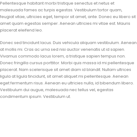
Pellentesque habitant morbi tristique senectus et netus et
malesuada fames ac turpis egestas. Vestibulum tortor quam,
feugiat vitae, ultricies eget, tempor sit amet, ante. Donec eu libero sit
amet quam egestas semper. Aenean ultricies mi vitae est. Mauris
placerat eleifend leo.
Donec sed tincidunt lacus. Duis vehicula aliquam vestibulum. Aenean
at mollis mi. Cras ac urna sed nisi auctor venenatis ut id sapien.
Vivamus commodo lacus lorem, a tristique sapien tempus non.
Donec fringilla cursus porttitor. Morbi quis massa id mi pellentesque
placerat. Nam scelerisque sit amet diam id blandit. Nullam ultrices
ligula at ligula tincidunt, sit amet aliquet mi pellentesque. Aenean
eget fermentum risus. Aenean eu ultricies nulla, id bibendum libero.
Vestibulum dui augue, malesuada nec tellus vel, egestas
condimentum ipsum. Vestibulum ut.